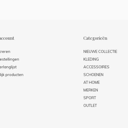
account
Categorieën
treren
NIEUWE COLLECTIE
estellingen
KLEDING
erlanglijst
ACCESSOIRES
lijk producten
SCHOENEN
AT HOME
MERKEN
SPORT
OUTLET