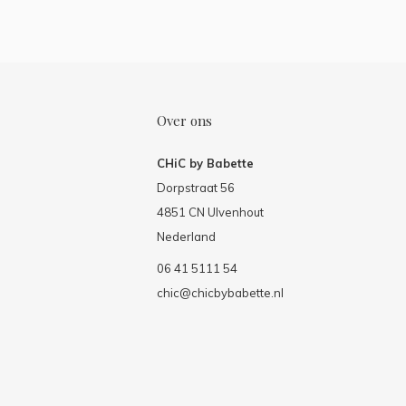
Over ons
CHiC by Babette
Dorpstraat 56
4851 CN Ulvenhout
Nederland
06 41 5111 54
chic@chicbybabette.nl