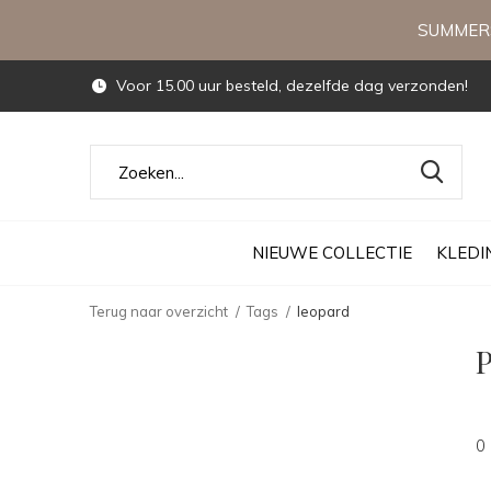
SUMMERS
Voor 15.00 uur besteld, dezelfde dag verzonden!
NIEUWE COLLECTIE
KLEDI
Terug naar overzicht
Tags
leopard
P
0