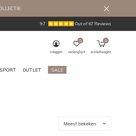
OLLECTIE
9.7
Out of 67 Reviews
0
0
inloggen
verlanglijst
winkelwagen
SPORT
OUTLET
SALE