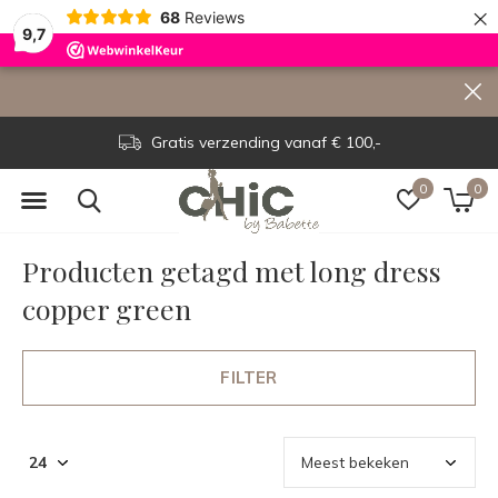
×
68
Reviews
9,7
Gratis verzending vanaf € 100,-
0
0
Producten getagd met long dress
copper green
FILTER