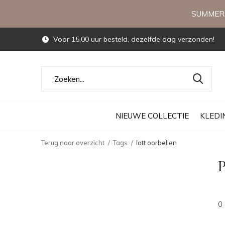
SUMMERS
Voor 15.00 uur besteld, dezelfde dag verzonden!
NIEUWE COLLECTIE
KLEDI
Terug naar overzicht
Tags
lott oorbellen
P
0