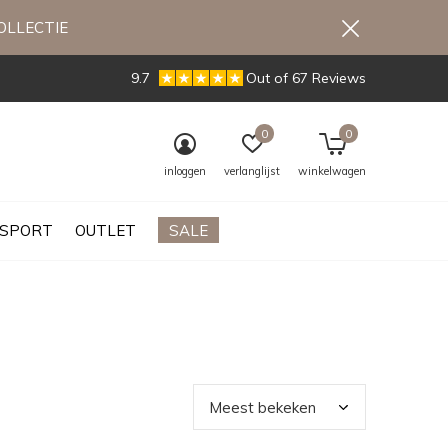
OLLECTIE
9.7
Out of 67 Reviews
0
0
inloggen
verlanglijst
winkelwagen
SPORT
OUTLET
SALE