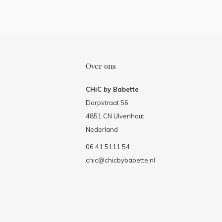
Over ons
CHiC by Babette
Dorpstraat 56
4851 CN Ulvenhout
Nederland
06 41 5111 54
chic@chicbybabette.nl