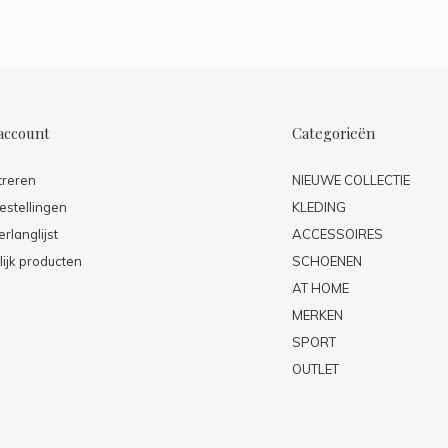
account
Categorieën
treren
NIEUWE COLLECTIE
estellingen
KLEDING
erlanglijst
ACCESSOIRES
lijk producten
SCHOENEN
AT HOME
MERKEN
SPORT
OUTLET