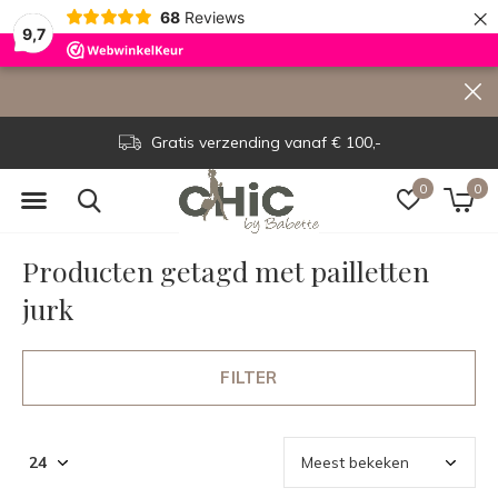
×
68
Reviews
9,7
Gratis verzending vanaf € 100,-
0
0
Producten getagd met pailletten
jurk
FILTER