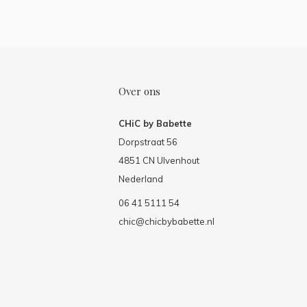
Over ons
CHiC by Babette
Dorpstraat 56
4851 CN Ulvenhout
Nederland
06 41 5111 54
chic@chicbybabette.nl