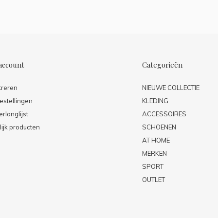
account
Categorieën
treren
NIEUWE COLLECTIE
estellingen
KLEDING
erlanglijst
ACCESSOIRES
lijk producten
SCHOENEN
AT HOME
MERKEN
SPORT
OUTLET