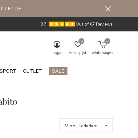
OLLECTIE
9.7
Out of 67 Reviews
0
0
inloggen
verlanglijst
winkelwagen
SPORT
OUTLET
SALE
abito