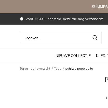
SUMMERS
Voor 15.00 uur besteld, dezelfde dag verzonden!
NIEUWE COLLECTIE
KLEDI
Terug naar overzicht
Tags
patrizia pepe abito
P
0