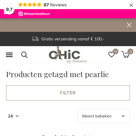
×
67
Reviews
9,7
Gratis verzending vanaf € 100,-
0
0
Producten getagd met pearlie
FILTER