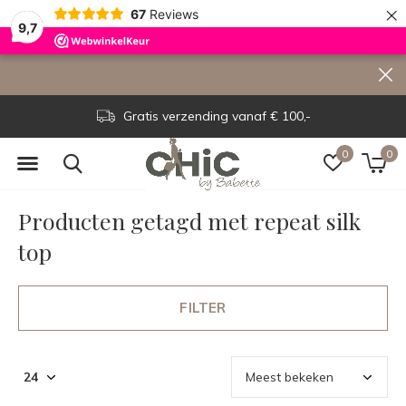
×
67
Reviews
9,7
Gratis verzending vanaf € 100,-
0
0
Producten getagd met repeat silk
top
FILTER