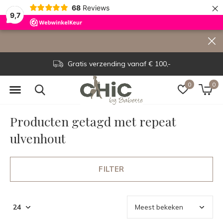
×
68
Reviews
9,7
Gratis verzending vanaf € 100,-
0
0
Producten getagd met repeat
ulvenhout
FILTER