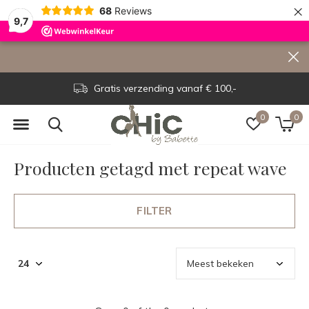
×
68
Reviews
9,7
Gratis verzending vanaf € 100,-
0
0
Producten getagd met repeat wave
FILTER