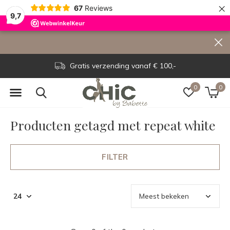
×
67
Reviews
9,7
Gratis verzending vanaf € 100,-
0
0
Producten getagd met repeat white
FILTER