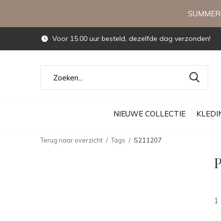
SUMMERS
Voor 15.00 uur besteld, dezelfde dag verzonden!
NIEUWE COLLECTIE
KLEDI
Terug naar overzicht
Tags
S211207
P
1