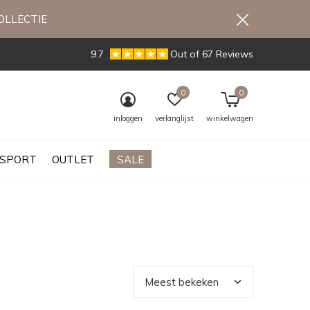
OLLECTIE
9.7
Out of 67 Reviews
0
0
inloggen
verlanglijst
winkelwagen
SPORT
OUTLET
SALE