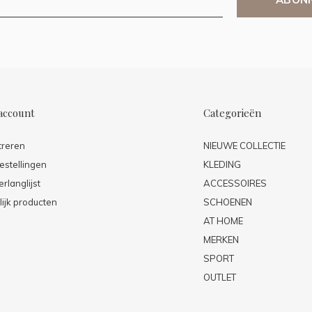
account
Categorieën
treren
NIEUWE COLLECTIE
estellingen
KLEDING
erlanglijst
ACCESSOIRES
lijk producten
SCHOENEN
AT HOME
MERKEN
SPORT
OUTLET