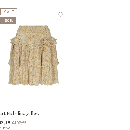
SALE
-60%
irt Nicholine yellow
43,18
€107,95
cl. btw