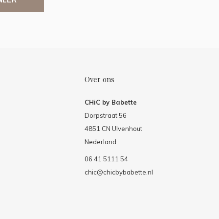
Over ons
CHiC by Babette
Dorpstraat 56
4851 CN Ulvenhout
Nederland
06 41 5111 54
chic@chicbybabette.nl