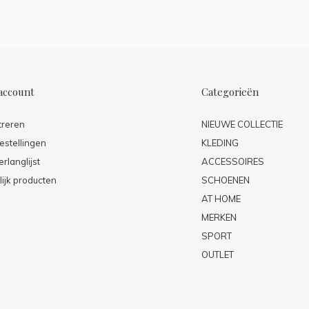
account
Categorieën
treren
NIEUWE COLLECTIE
estellingen
KLEDING
erlanglijst
ACCESSOIRES
lijk producten
SCHOENEN
AT HOME
MERKEN
SPORT
OUTLET