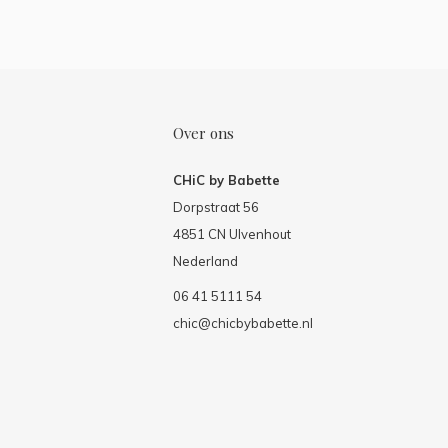
Over ons
CHiC by Babette
Dorpstraat 56
4851 CN Ulvenhout
Nederland
06 41 5111 54
chic@chicbybabette.nl