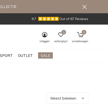
OLLECTIE
9.7
Out of 67 Reviews
0
0
inloggen
verlanglijst
winkelwagen
SPORT
OUTLET
SALE