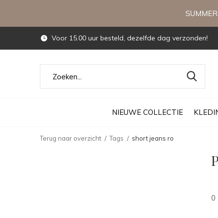
SUMMERS
Voor 15.00 uur besteld, dezelfde dag verzonden!
NIEUWE COLLECTIE
KLEDI
Terug naar overzicht
Tags
short jeans ro
P
0