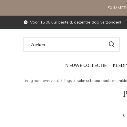
SUMMERS
Voor 15.00 uur besteld, dezelfde dag verzonden!
NIEUWE COLLECTIE
KLEDI
Terug naar overzicht
Tags
sofie schnoor boots mathild
P
0