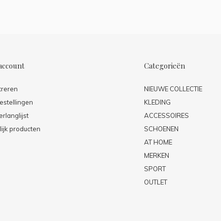
account
Categorieën
treren
NIEUWE COLLECTIE
estellingen
KLEDING
erlanglijst
ACCESSOIRES
lijk producten
SCHOENEN
AT HOME
MERKEN
SPORT
OUTLET