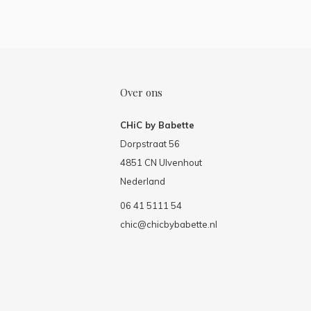
Over ons
CHiC by Babette
Dorpstraat 56
4851 CN Ulvenhout
Nederland
06 41 5111 54
chic@chicbybabette.nl