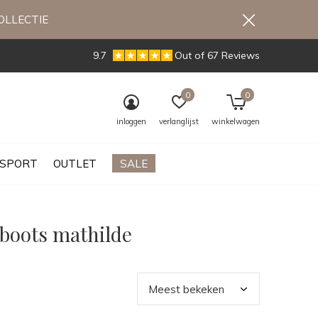
OLLECTIE
9.7
Out of 67 Reviews
0
0
inloggen
verlanglijst
winkelwagen
SPORT
OUTLET
SALE
 boots mathilde