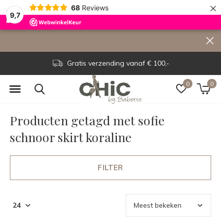
×
68
Reviews
9,7
Gratis verzending vanaf € 100,-
0
0
Producten getagd met sofie
schnoor skirt koraline
FILTER