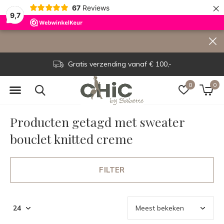
×
67
Reviews
9,7
Gratis verzending vanaf € 100,-
0
0
Producten getagd met sweater
bouclet knitted creme
FILTER