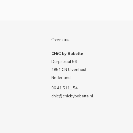
Over ons
CHiC by Babette
Dorpstraat 56
4851 CN Ulvenhout
Nederland
06 41 5111 54
chic@chicbybabette.nl