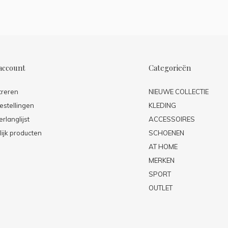
account
Categorieën
treren
NIEUWE COLLECTIE
estellingen
KLEDING
erlanglijst
ACCESSOIRES
lijk producten
SCHOENEN
AT HOME
MERKEN
SPORT
OUTLET