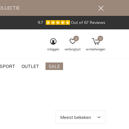
OLLECTIE
9.7
Out of 67 Reviews
0
0
inloggen
verlanglijst
winkelwagen
SPORT
OUTLET
SALE