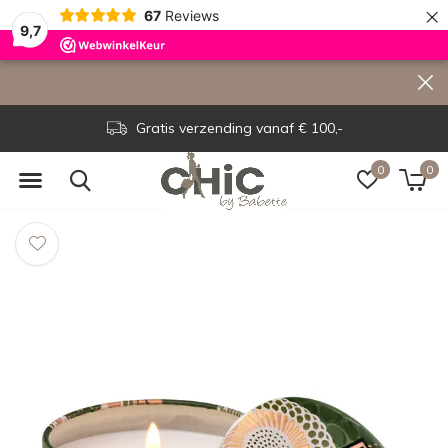
×
67
Reviews
9,7
Gratis verzending vanaf € 100,-
0
0