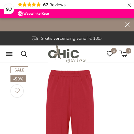
×
67
Reviews
9,7
Gratis verzending vanaf € 100,-
0
0
SALE
-50%