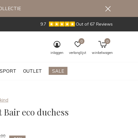
OLLECTIE
9.7
Out of 67 Reviews
0
0
inloggen
verlanglijst
winkelwagen
SPORT
OUTLET
SALE
kind
t Bair eco duchess
0)
,00