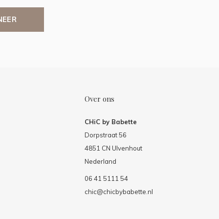
NEER
Over ons
CHiC by Babette
Dorpstraat 56
4851 CN Ulvenhout
Nederland
06 41 5111 54
chic@chicbybabette.nl