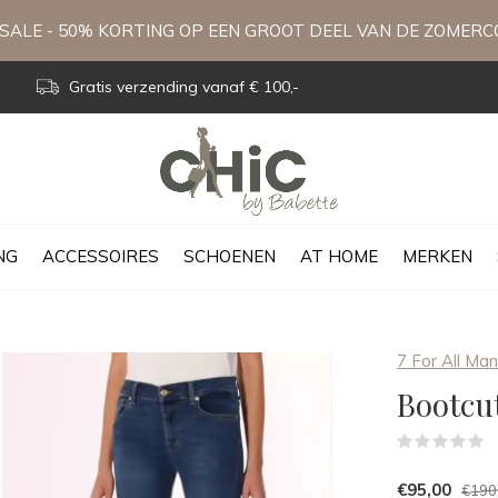
ALE - 50% KORTING OP EEN GROOT DEEL VAN DE ZOMERC
Gratis verzending vanaf € 100,-
NG
ACCESSOIRES
SCHOENEN
AT HOME
MERKEN
7 For All Man
Bootcu
(
€95,00
€190