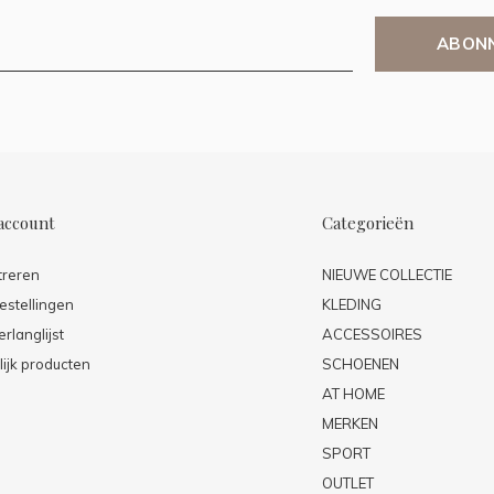
ABON
account
Categorieën
treren
NIEUWE COLLECTIE
estellingen
KLEDING
erlanglijst
ACCESSOIRES
lijk producten
SCHOENEN
AT HOME
MERKEN
SPORT
OUTLET