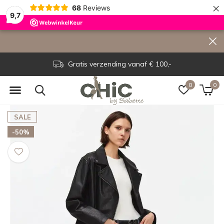
×
68
Reviews
9,7
Gratis verzending vanaf € 100,-
0
0
SALE
-50%