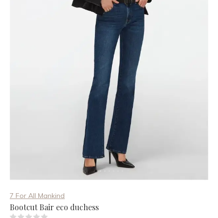
7 For All Mankind
Bootcut Bair eco duchess
(0)