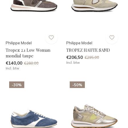
Philippe Model
Philippe Model
Tropez 2.1 Low Woman
TROPEZ HAUTE SAND
mondial taupe
€206,50
€295,00
€140,00
Incl. btw
€280,00
Incl. btw
-30%
-50%