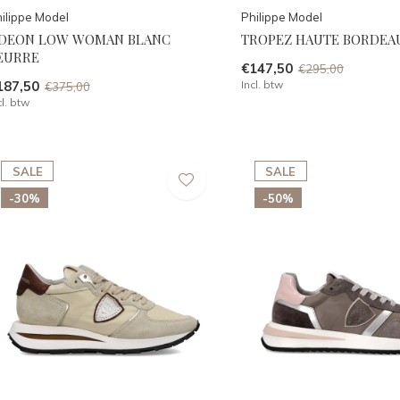
ilippe Model
Philippe Model
DEON LOW WOMAN BLANC
TROPEZ HAUTE BORDEA
EURRE
€147,50
€295,00
187,50
Incl. btw
€375,00
cl. btw
SALE
SALE
-30%
-50%