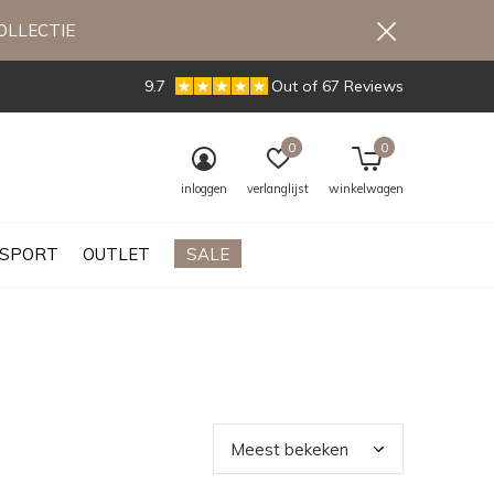
OLLECTIE
9.7
Out of 67 Reviews
0
0
inloggen
verlanglijst
winkelwagen
SPORT
OUTLET
SALE