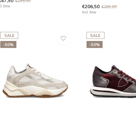
147,50
€295,00
cl. btw
€206,50
€295,00
Incl. btw
SALE
SALE
-50%
-50%