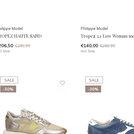
ilippe Model
Philippe Model
ROPEZ HAUTE SAND
Tropez 2.1 Low Woman mo
206,50
€140,00
€295,00
€280,00
cl. btw
Incl. btw
SALE
SALE
-50%
-30%