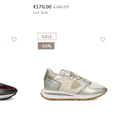
€170,00
€340,00
Incl. btw
SALE
-50%