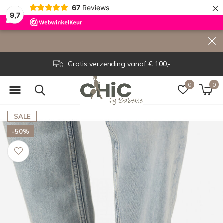
×
67
Reviews
9,7
Gratis verzending vanaf € 100,-
0
0
SALE
-50%