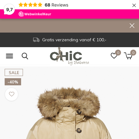
×
68
Reviews
9,7
Gratis verzending vanaf € 100,-
0
0
SALE
-40%